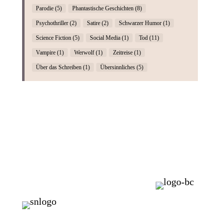
Parodie
(5)
Phantastische Geschichten
(8)
Psychothriller
(2)
Satire
(2)
Schwarzer Humor
(1)
Science Fiction
(5)
Social Media
(1)
Tod
(11)
Vampire
(1)
Werwolf
(1)
Zeitreise
(1)
Über das Schreiben
(1)
Übersinnliches
(5)
Das
Wege in
Der Aut
Projekt
den
Kommentare gibt
Nebel
— Post schon. 
Texte und