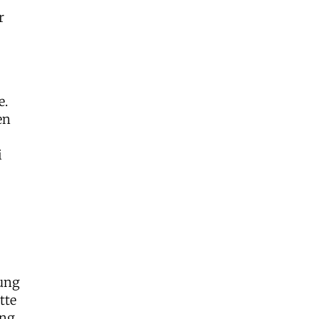
r
e.
en
i
hung
tte
ang