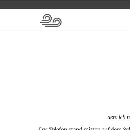
Das Feldspiel
Lesezeit: 34 Min.
dem ich n
Das Telefon stand mitten auf dem Sch