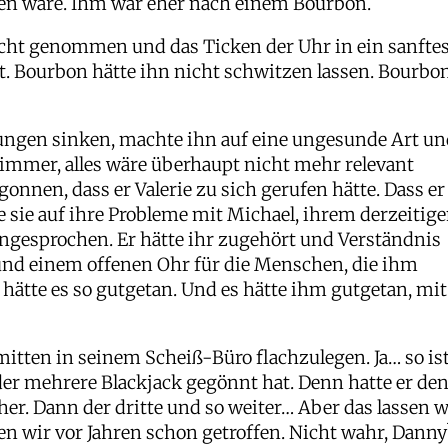
en wäre. Ihm war eher nach einem Bourbon.
cht genommen und das Ticken der Uhr in ein sanfte
. Bourbon hätte ihn nicht schwitzen lassen. Bourbo
ngen sinken, machte ihn auf eine ungesunde Art u
 Zimmer, alles wäre überhaupt nicht mehr relevant
gonnen, dass er Valerie zu sich gerufen hätte. Dass er
 sie auf ihre Probleme mit Michael, ihrem derzeitig
angesprochen. Er hätte ihr zugehört und Verständnis
 und einem offenen Ohr für die Menschen, die ihm
 hätte es so gutgetan. Und es hätte ihm gutgetan, mit
 mitten in seinem Scheiß-Büro flachzulegen. Ja… so is
der mehrere Blackjack gegönnt hat. Denn hatte er de
rher. Dann der dritte und so weiter… Aber das lassen w
en wir vor Jahren schon getroffen. Nicht wahr, Danny