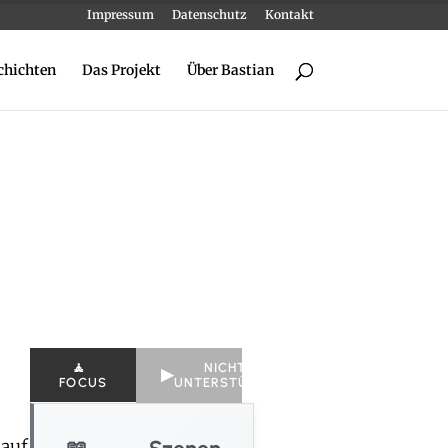
Impressum
Datenschutz
Kontakt
chichten
Das Projekt
Über Bastian
NICHT
▶
FOCUS
UNTERSTÜTZT
Szenen
 auf