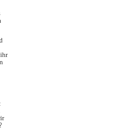
s
n
nd
 ihr
en
t
n
ir
?