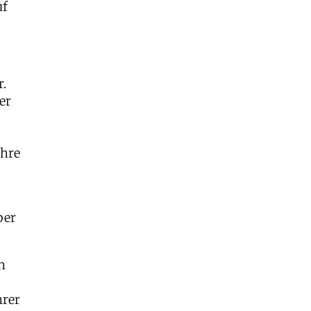
uf
r.
er
Ihre
ber
h
hrer