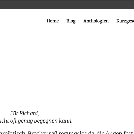
Home
Blog
Anthologien
Kurzges
Für Richard,
icht oft genug begegnen kann.
reibtisch. Brocker saß regungslos da, die Augen fest