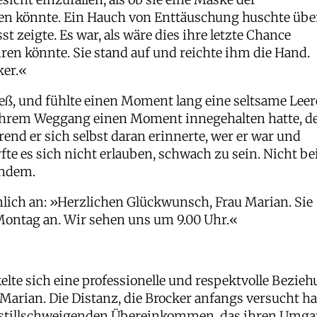
ten könnte. Ein Hauch von Enttäuschung huschte übe
st zeigte. Es war, als wäre dies ihre letzte Chance
ren könnte. Sie stand auf und reichte ihm die Hand.
ker.«
ließ, und fühlte einen Moment lang eine seltsame Leer
h ihrem Weggang einen Moment innegehalten hatte, d
rend er sich selbst daran erinnerte, wer er war und
fte es sich nicht erlauben, schwach zu sein. Nicht be
andem.
nlich an: »Herzlichen Glückwunsch, Frau Marian. Sie
Montag an. Wir sehen uns um 9.00 Uhr.«
elte sich eine professionelle und respektvolle Bezie
Marian. Die Distanz, die Brocker anfangs versucht ha
m stillschweigenden Übereinkommen, das ihren Umg