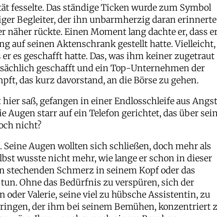
ität fesselte. Das ständige Ticken wurde zum Symbol
iger Begleiter, der ihn unbarmherzig daran erinnerte
 näher rückte. Einen Moment lang dachte er, dass e
g auf seinen Aktenschrank gestellt hatte. Vielleicht,
er es geschafft hatte. Das, was ihm keiner zugetraut
tatsächlich geschafft und ein Top-Unternehmen der
t, das kurz davorstand, an die Börse zu gehen.
t hier saß, gefangen in einer Endlosschleife aus Angs
e Augen starr auf ein Telefon gerichtet, das über sei
och nicht?
. Seine Augen wollten sich schließen, doch mehr als
selbst wusste nicht mehr, wie lange er schon in dieser
den stechenden Schmerz in seinem Kopf oder das
un. Ohne das Bedürfnis zu verspüren, sich der
 oder Valerie, seine viel zu hübsche Assistentin, zu
 bringen, der ihm bei seinem Bemühen, konzentriert 