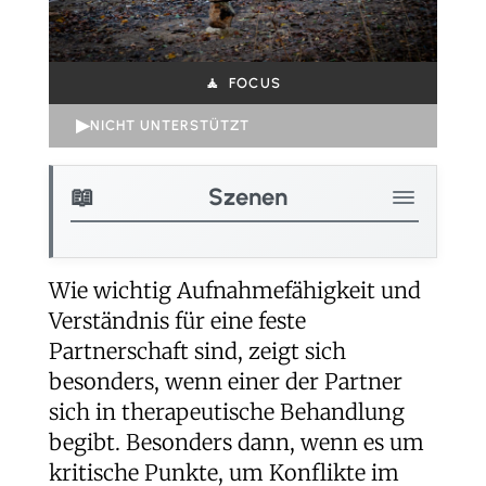
FOCUS
▶
NICHT UNTERSTÜTZT
Szenen
Wie wichtig Aufnahmefähigkeit
Wie wichtig Aufnahmefähigkeit und
"Hm, das lassen
Verständnis für eine feste
"So, ich soll
Partnerschaft sind, zeigt sich
besonders, wenn einer der Partner
sich in therapeutische Behandlung
begibt. Besonders dann, wenn es um
kritische Punkte, um Konflikte im